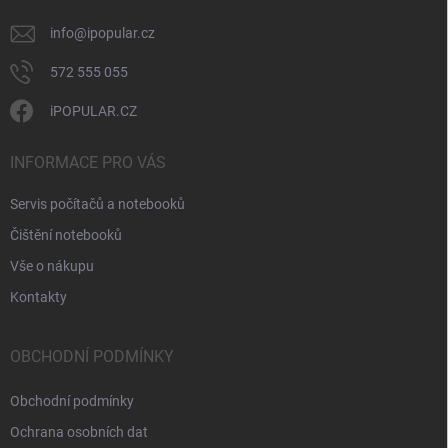
p
i
info
@
ipopular.cz
s
u
572 555 055
iPOPULAR.CZ
INFORMACE PRO VÁS
Servis počítačů a notebooků
Čištění notebooků
Vše o nákupu
Kontakty
OBCHODNÍ PODMÍNKY
Obchodní podmínky
Ochrana osobních dat