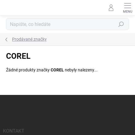
Přejít
na
obsah
Hledat
Prodávané značky
COREL
Žádné produkty značky
COREL
nebyly nalezeny...
Z
á
p
a
t
í
KONTAKT