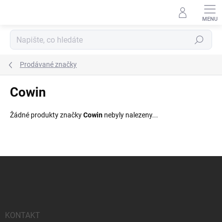
Přejít
na
obsah
Hledat
Prodávané značky
Cowin
Žádné produkty značky
Cowin
nebyly nalezeny...
Z
á
p
a
t
í
KONTAKT