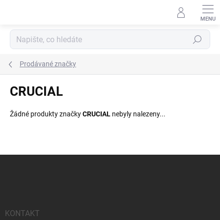
Přejít
na
obsah
Hledat
Prodávané značky
CRUCIAL
Žádné produkty značky
CRUCIAL
nebyly nalezeny...
Z
á
p
a
t
í
KONTAKT