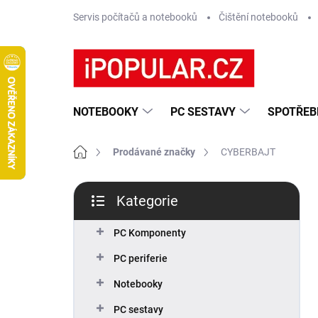
Přejít
Servis počítačů a notebooků
Čištění notebooků
na
obsah
NOTEBOOKY
PC SESTAVY
SPOTŘEB
Domů
Prodávané značky
CYBERBAJT
P
Kategorie
o
Přeskočit
s
kategorie
t
PC Komponenty
r
PC periferie
a
n
Notebooky
n
PC sestavy
í