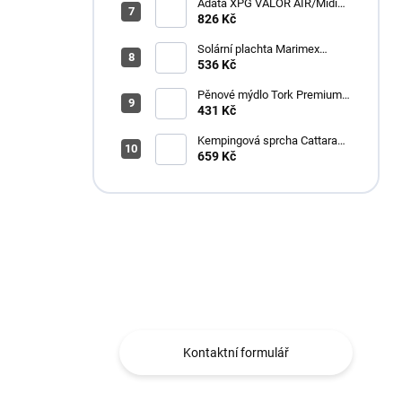
Adata XPG VALOR AIR/Midi
Tower/Transpar./Černá
826 Kč
Solární plachta Marimex
průměr 3,6 m černá
536 Kč
Pěnové mýdlo Tork Premium
Antimikrobiální 1l S4
431 Kč
Kempingová sprcha Cattara
AKU
659 Kč
Máte otázku?
Obráťte se na nás.
Kontaktní formulář