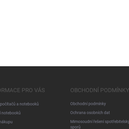
ORMACE PRO VÁS
OBCHODNÍ PODMÍNK
Obchodní podmínky
 počítačů a notebooků
Ochrana osobních dat
í notebooků
Mimosoudní řešení spotřebitelsk
 nákupu
sporů