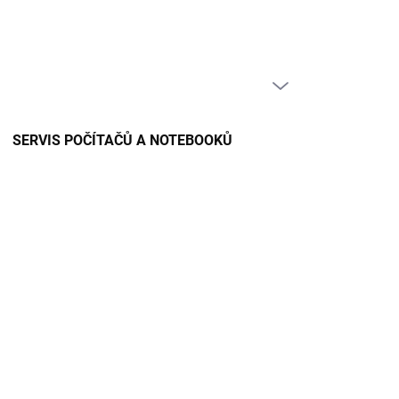
PRÁZDNÝ KOŠÍK
NÁKUPNÍ
KOŠÍK
SERVIS POČÍTAČŮ A NOTEBOOKŮ