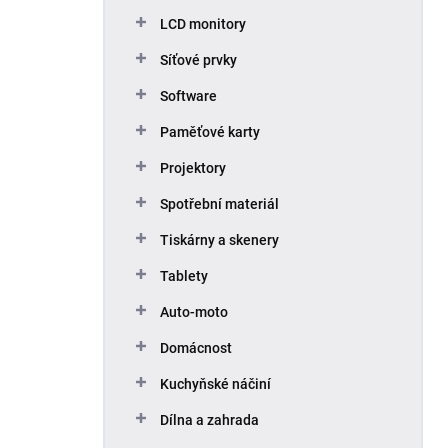
p
LCD monitory
a
n
Síťové prvky
e
Software
l
Paměťové karty
Projektory
Spotřební materiál
Tiskárny a skenery
Tablety
Auto-moto
Domácnost
Kuchyňské náčiní
Dílna a zahrada