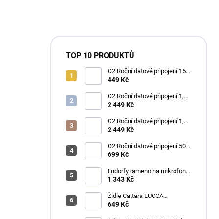
TOP 10 PRODUKTŮ
O2 Roční datové připojení 15
GB
449 Kč
O2 Roční datové připojení 1,2
TB
2 449 Kč
O2 Roční datové připojení 1,2
TB
2 449 Kč
O2 Roční datové připojení 50
GB
699 Kč
Endorfy rameno na mikrofon
Broadcast Low Profile Boom
1 343 Kč
Arm / 360st. rotace / kulová
hlava / černý
Židle Cattara LUCCA
kempingová skládací modrá
649 Kč