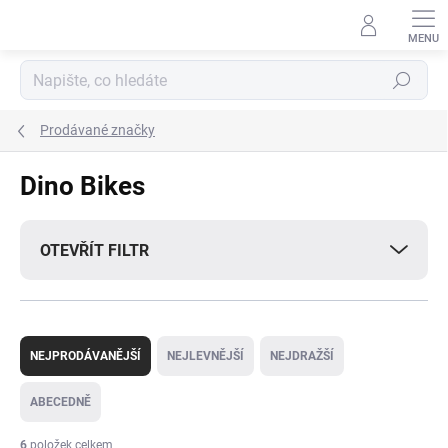
Přejít
na
obsah
Hledat
Prodávané značky
Dino Bikes
OTEVŘÍT FILTR
Ř
a
NEJPRODÁVANĚJŠÍ
NEJLEVNĚJŠÍ
NEJDRAŽŠÍ
z
e
ABECEDNĚ
n
í
6
položek celkem