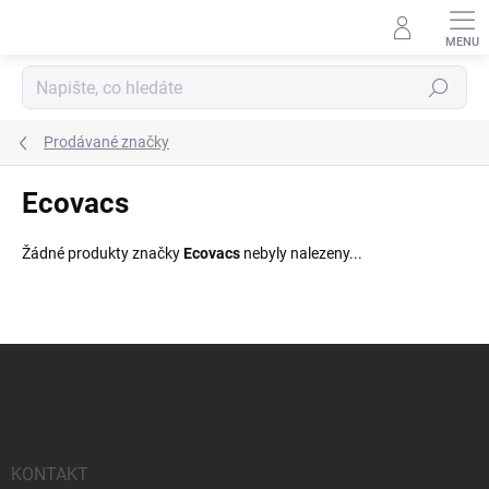
Přejít
na
obsah
Hledat
Prodávané značky
Ecovacs
Žádné produkty značky
Ecovacs
nebyly nalezeny...
Z
á
p
a
t
í
KONTAKT