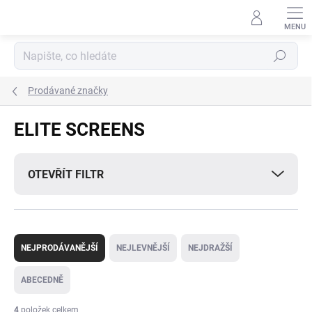
Přejít
na
obsah
Hledat
Prodávané značky
ELITE SCREENS
OTEVŘÍT FILTR
Ř
a
NEJPRODÁVANĚJŠÍ
NEJLEVNĚJŠÍ
NEJDRAŽŠÍ
z
e
ABECEDNĚ
n
í
4
položek celkem