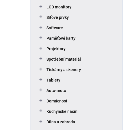
p
LCD monitory
a
n
Síťové prvky
e
Software
l
Paměťové karty
Projektory
Spotřební materiál
Tiskárny a skenery
Tablety
Auto-moto
Domácnost
Kuchyňské náčiní
Dílna a zahrada