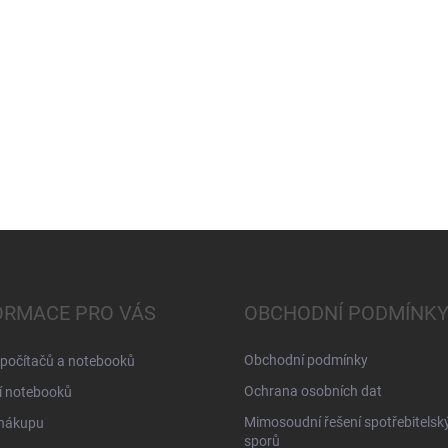
ORMACE PRO VÁS
OBCHODNÍ PODMÍNK
Obchodní podmínky
 počítačů a notebooků
Ochrana osobních dat
í notebooků
Mimosoudní řešení spotřebitelsk
 nákupu
sporů