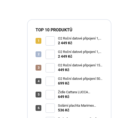
TOP 10 PRODUKTŮ
O2 Roční datové připojení 1,2
TB
2 449 Kč
O2 Roční datové připojení 1,2
TB
2 449 Kč
O2 Roční datové připojení 15
GB
449 Kč
O2 Roční datové připojení 50
GB
699 Kč
Židle Cattara LUCCA
kempingová skládací modrá
649 Kč
Solární plachta Marimex
průměr 3,6 m černá
536 Kč