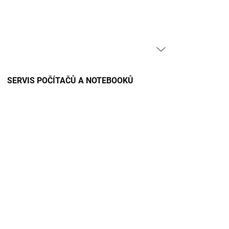
PRÁZDNÝ KOŠÍK
NÁKUPNÍ
KOŠÍK
SERVIS POČÍTAČŮ A NOTEBOOKŮ