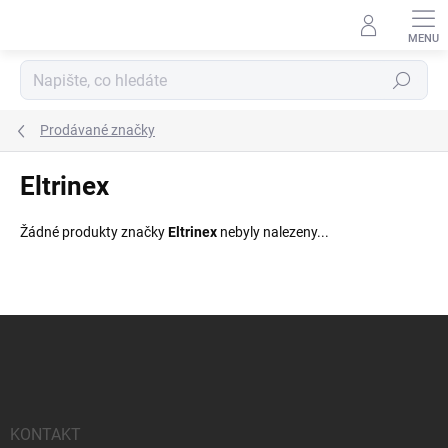
Přejít
na
obsah
Hledat
Prodávané značky
Eltrinex
Žádné produkty značky
Eltrinex
nebyly nalezeny...
Z
á
p
a
t
í
KONTAKT