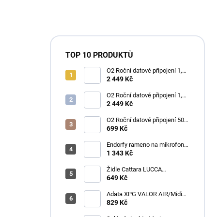
TOP 10 PRODUKTŮ
O2 Roční datové připojení 1,2
TB
2 449 Kč
O2 Roční datové připojení 1,2
TB
2 449 Kč
O2 Roční datové připojení 50
GB
699 Kč
Endorfy rameno na mikrofon
Broadcast Low Profile Boom
1 343 Kč
Arm / 360st. rotace / kulová
hlava / černý
Židle Cattara LUCCA
kempingová skládací modrá
649 Kč
Adata XPG VALOR AIR/Midi
Tower/Transpar./Černá
829 Kč