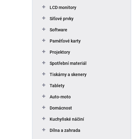
p
LCD monitory
a
n
Síťové prvky
e
Software
l
Paměťové karty
Projektory
Spotřební materiál
Tiskárny a skenery
Tablety
Auto-moto
Domácnost
Kuchyňské náčiní
Dílna a zahrada