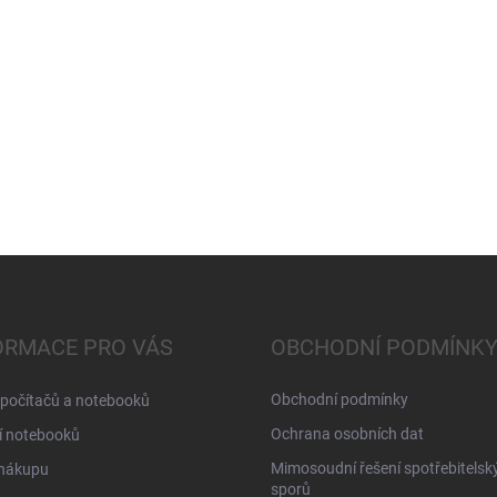
ORMACE PRO VÁS
OBCHODNÍ PODMÍNK
Obchodní podmínky
 počítačů a notebooků
Ochrana osobních dat
í notebooků
Mimosoudní řešení spotřebitelsk
 nákupu
sporů