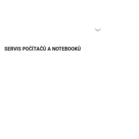
PRÁZDNÝ KOŠÍK
NÁKUPNÍ
KOŠÍK
SERVIS POČÍTAČŮ A NOTEBOOKŮ