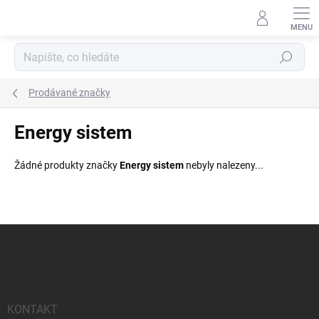
Přejít
na
obsah
Hledat
Prodávané značky
Energy sistem
Žádné produkty značky
Energy sistem
nebyly nalezeny...
Z
á
p
a
t
í
KONTAKT