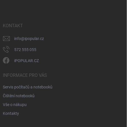
á
v
n
p
k
í
a
y
t
v
ý
í
KONTAKT
p
i
info
@
ipopular.cz
s
u
572 555 055
iPOPULAR.CZ
INFORMACE PRO VÁS
Servis počítačů a notebooků
Čištění notebooků
Vše o nákupu
Kontakty