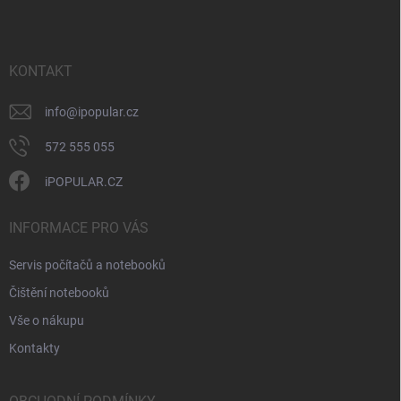
n
p
k
í
a
y
t
v
ý
í
KONTAKT
p
i
info
@
ipopular.cz
s
u
572 555 055
iPOPULAR.CZ
INFORMACE PRO VÁS
Servis počítačů a notebooků
Čištění notebooků
Vše o nákupu
Kontakty