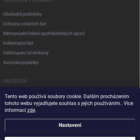
OBCHODNÍ PODMÍNKY
Obchodní podmínky
Ochrana osobních dat
Mimosoudní řešení spotřebitelských sporů
Reklamační řád
Odstoupení od smlouvy
Autorské poplatky
FACEBOOK
Tento web používá soubory cookie. Dalším procházením
tohoto webu vyjadřujete souhlas s jejich používáním.. Více
informací
zde
.
Servis počítačů a notebooků
Čištění notebooků
Kontakty
Nastavení