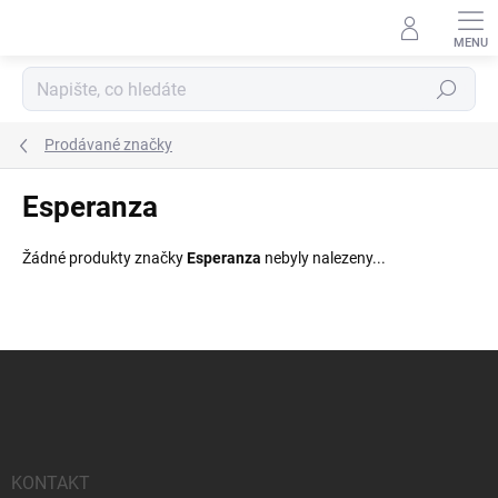
Přejít
na
obsah
Hledat
Prodávané značky
Esperanza
Žádné produkty značky
Esperanza
nebyly nalezeny...
Z
á
p
a
t
í
KONTAKT