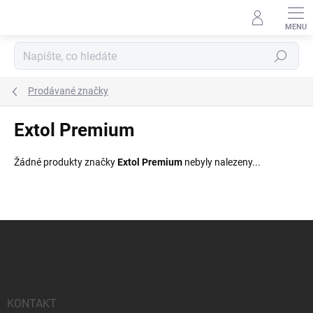
Přejít
na
obsah
Hledat
Prodávané značky
Extol Premium
Žádné produkty značky
Extol Premium
nebyly nalezeny...
Z
á
p
a
t
í
KONTAKT