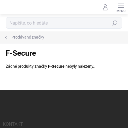
Přejít
na
obsah
Hledat
Prodávané značky
F-Secure
Žádné produkty značky
F-Secure
nebyly nalezeny...
Z
á
p
a
t
í
KONTAKT