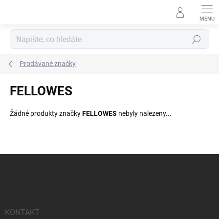
Přejít
na
obsah
Hledat
Prodávané značky
FELLOWES
Žádné produkty značky
FELLOWES
nebyly nalezeny...
Z
á
p
a
t
í
KONTAKT