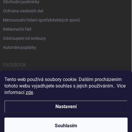
Obchodní podmínky
Ochrana osobních dat
Mimosoudní řešení spotřebitelských sporů
Reklamační řád
Odstoupení od smlouvy
Autorské poplatky
FACEBOOK
Tento web používá soubory cookie. Dalším procházením
tohoto webu vyjadřujete souhlas s jejich používáním.. Více
informací
zde
.
Servis počítačů a notebooků
Čištění notebooků
Kontakty
Nastavení
Copyright 2026
iPOPULAR.CZ
. Všechna práva vyhrazena.
Souhlasím