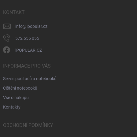
t
v
ý
í
KONTAKT
p
i
info
@
ipopular.cz
s
u
572 555 055
iPOPULAR.CZ
INFORMACE PRO VÁS
Servis počítačů a notebooků
Čištění notebooků
Vše o nákupu
Kontakty
OBCHODNÍ PODMÍNKY