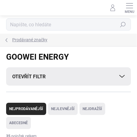
Přejít
na
obsah
Hledat
Prodávané značky
GOOWEI ENERGY
OTEVŘÍT FILTR
Ř
a
NEJPRODÁVANĚJŠÍ
NEJLEVNĚJŠÍ
NEJDRAŽŠÍ
z
e
ABECEDNĚ
n
í
35
položek celkem