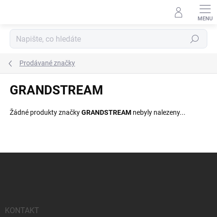
Přejít
na
obsah
Hledat
Prodávané značky
GRANDSTREAM
Žádné produkty značky
GRANDSTREAM
nebyly nalezeny...
Z
á
p
a
t
í
KONTAKT