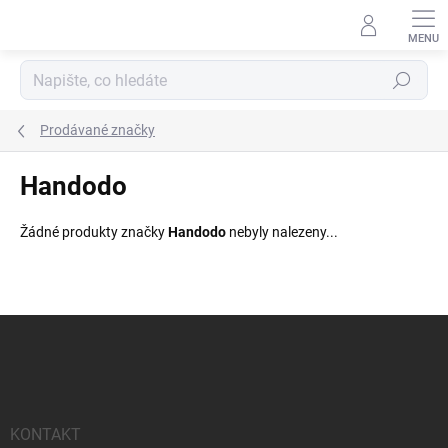
Přejít
na
obsah
Hledat
Prodávané značky
Handodo
Žádné produkty značky
Handodo
nebyly nalezeny...
Z
á
p
a
t
í
KONTAKT