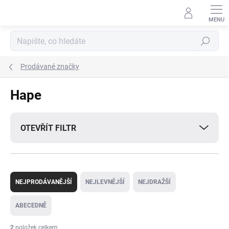
Přejít
na
obsah
Hledat
Prodávané značky
Hape
OTEVŘÍT FILTR
Ř
a
NEJPRODÁVANĚJŠÍ
NEJLEVNĚJŠÍ
NEJDRAŽŠÍ
z
e
ABECEDNĚ
n
í
2
položek celkem