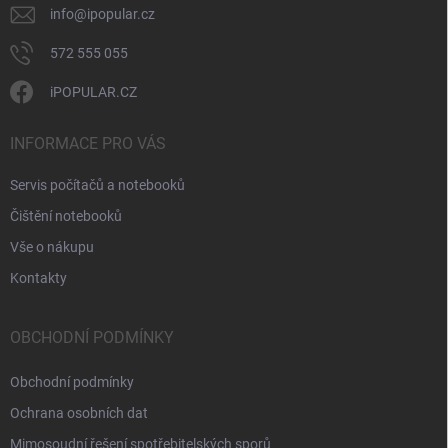
v
info
@
ipopular.cz
ý
p
572 555 055
i
s
iPOPULAR.CZ
u
INFORMACE PRO VÁS
Servis počítačů a notebooků
Čištění notebooků
Vše o nákupu
Kontakty
OBCHODNÍ PODMÍNKY
Obchodní podmínky
Ochrana osobních dat
Mimosoudní řešení spotřebitelských sporů