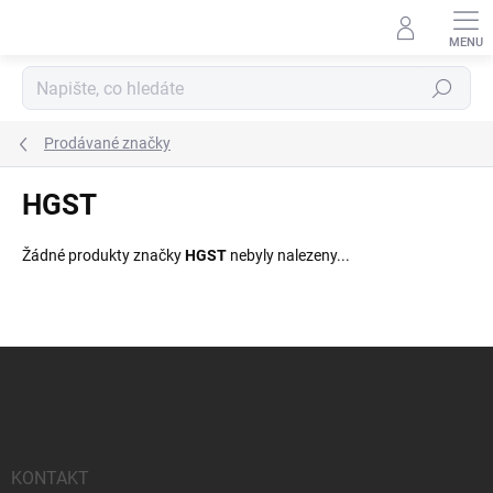
Přejít
na
obsah
Hledat
Prodávané značky
HGST
Žádné produkty značky
HGST
nebyly nalezeny...
Z
á
p
a
t
í
KONTAKT