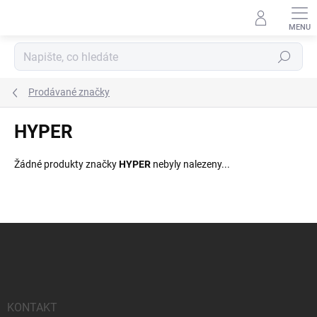
Přejít
na
obsah
Hledat
Prodávané značky
HYPER
Žádné produkty značky
HYPER
nebyly nalezeny...
Z
á
p
a
t
í
KONTAKT