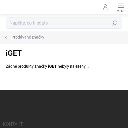
Přejít
na
obsah
Hledat
Prodávané značky
iGET
Žádné produkty značky
iGET
nebyly nalezeny...
Z
á
p
a
t
í
KONTAKT