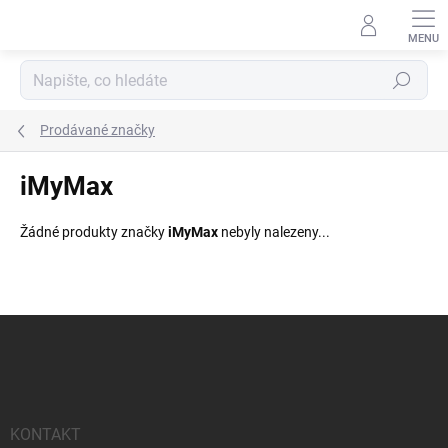
Přejít
na
obsah
Hledat
Prodávané značky
iMyMax
Žádné produkty značky
iMyMax
nebyly nalezeny...
Z
á
p
a
t
í
KONTAKT