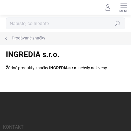
Přejít
na
obsah
Hledat
Prodávané značky
INGREDIA s.r.o.
Žádné produkty značky
INGREDIA s.r.o.
nebyly nalezeny...
Z
á
p
a
t
í
KONTAKT