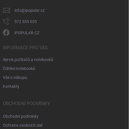
p
i
info
@
ipopular.cz
s
u
572 555 055
iPOPULAR.CZ
INFORMACE PRO VÁS
Servis počítačů a notebooků
Čištění notebooků
Vše o nákupu
Kontakty
OBCHODNÍ PODMÍNKY
Obchodní podmínky
Ochrana osobních dat