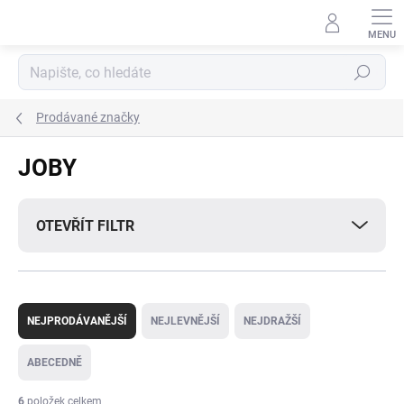
Přejít
na
obsah
Hledat
Prodávané značky
JOBY
OTEVŘÍT FILTR
Ř
a
NEJPRODÁVANĚJŠÍ
NEJLEVNĚJŠÍ
NEJDRAŽŠÍ
z
e
ABECEDNĚ
n
í
6
položek celkem