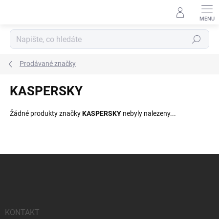
Přejít
na
obsah
Hledat
Prodávané značky
KASPERSKY
Žádné produkty značky
KASPERSKY
nebyly nalezeny...
Z
á
p
a
t
í
KONTAKT