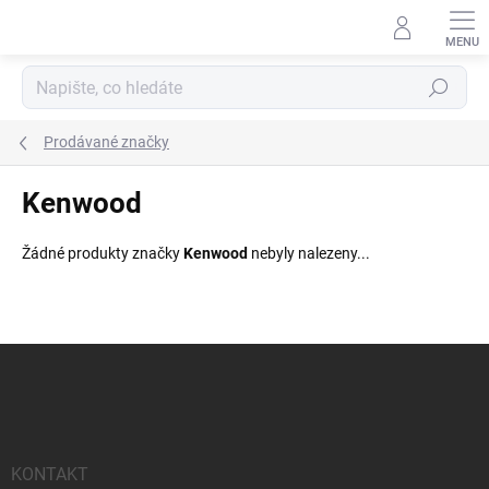
Přejít
na
obsah
Hledat
Prodávané značky
Kenwood
Žádné produkty značky
Kenwood
nebyly nalezeny...
Z
á
p
a
t
í
KONTAKT