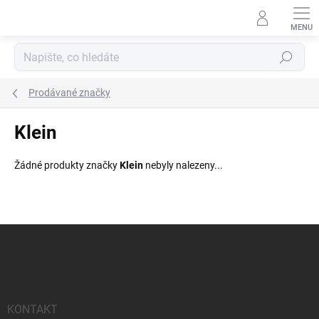
Přejít
na
obsah
Hledat
Prodávané značky
Klein
Žádné produkty značky
Klein
nebyly nalezeny...
Z
á
p
a
t
í
KONTAKT