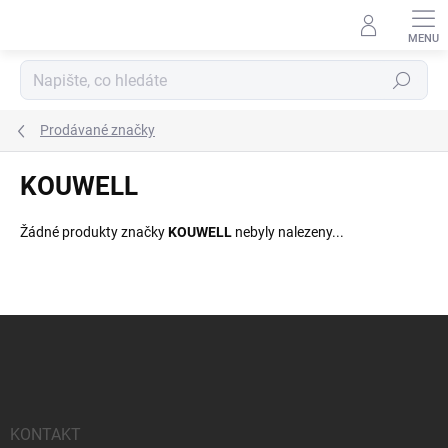
Přejít
na
obsah
Hledat
Prodávané značky
KOUWELL
Žádné produkty značky
KOUWELL
nebyly nalezeny...
Z
á
p
a
t
í
KONTAKT