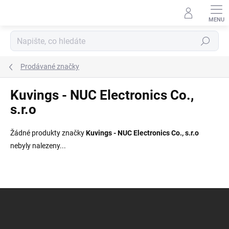
Přejít
na
obsah
Hledat
Prodávané značky
Kuvings - NUC Electronics Co.,
s.r.o
Žádné produkty značky
Kuvings - NUC Electronics Co., s.r.o
nebyly nalezeny...
Z
á
p
a