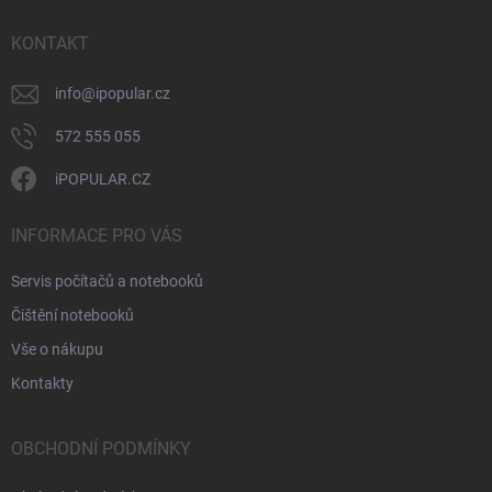
t
í
KONTAKT
info
@
ipopular.cz
572 555 055
iPOPULAR.CZ
INFORMACE PRO VÁS
Servis počítačů a notebooků
Čištění notebooků
Vše o nákupu
Kontakty
OBCHODNÍ PODMÍNKY