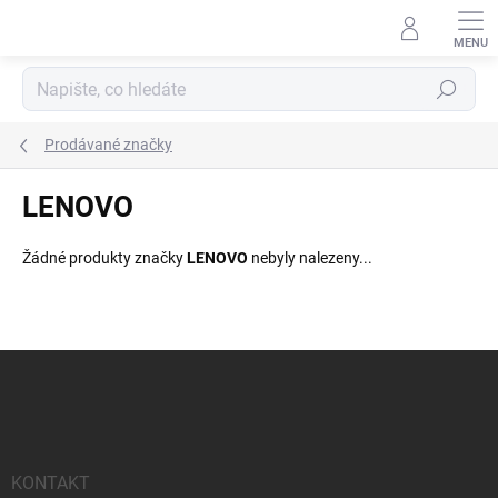
Přejít
na
obsah
Hledat
Prodávané značky
LENOVO
Žádné produkty značky
LENOVO
nebyly nalezeny...
Z
á
p
a
t
í
KONTAKT