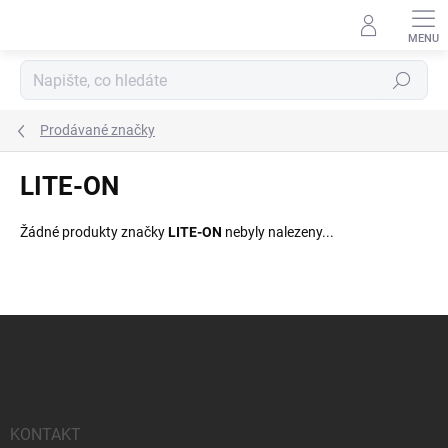
Přejít
na
obsah
Hledat
Prodávané značky
LITE-ON
Žádné produkty značky
LITE-ON
nebyly nalezeny...
Z
á
p
a
t
í
KONTAKT