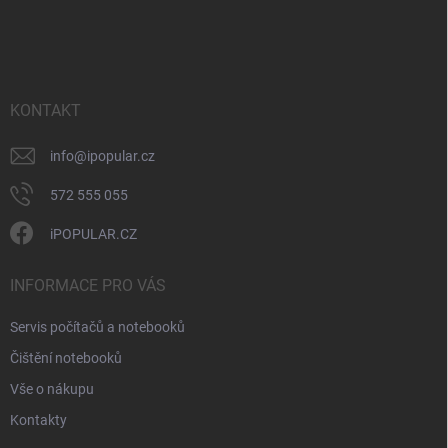
Z
r
á
á
v
n
p
k
í
a
y
t
v
ý
í
KONTAKT
p
i
info
@
ipopular.cz
s
u
572 555 055
iPOPULAR.CZ
INFORMACE PRO VÁS
Servis počítačů a notebooků
Čištění notebooků
Vše o nákupu
Kontakty