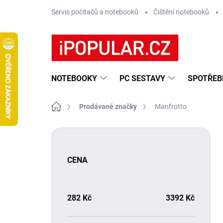
Přejít
Servis počítačů a notebooků
Čištění notebooků
na
obsah
NOTEBOOKY
PC SESTAVY
SPOTŘEB
Domů
Prodávané značky
Manfrotto
P
o
s
CENA
t
r
a
n
282
Kč
3392
Kč
n
í