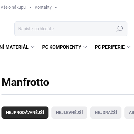
Vše o nákupu
Kontakty
Hledat
NÍ MATERIÁL
PC KOMPONENTY
PC PERIFERIE
Manfrotto
Ř
a
NEJPRODÁVANĚJŠÍ
NEJLEVNĚJŠÍ
NEJDRAŽŠÍ
A
z
e
n
V