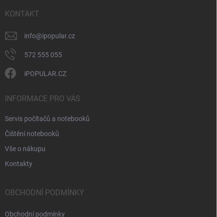
t
v
ý
í
KONTAKT
p
i
info
@
ipopular.cz
s
u
572 555 055
iPOPULAR.CZ
INFORMACE PRO VÁS
Servis počítačů a notebooků
Čištění notebooků
Vše o nákupu
Kontakty
OBCHODNÍ PODMÍNKY
Obchodní podmínky