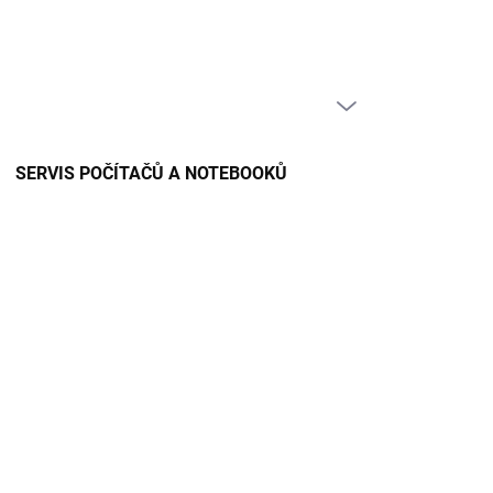
PRÁZDNÝ KOŠÍK
NÁKUPNÍ
KOŠÍK
SERVIS POČÍTAČŮ A NOTEBOOKŮ