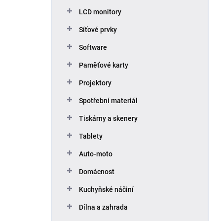
p
LCD monitory
a
n
Síťové prvky
e
Software
l
Paměťové karty
Projektory
Spotřební materiál
Tiskárny a skenery
Tablety
Auto-moto
Domácnost
Kuchyňské náčiní
Dílna a zahrada