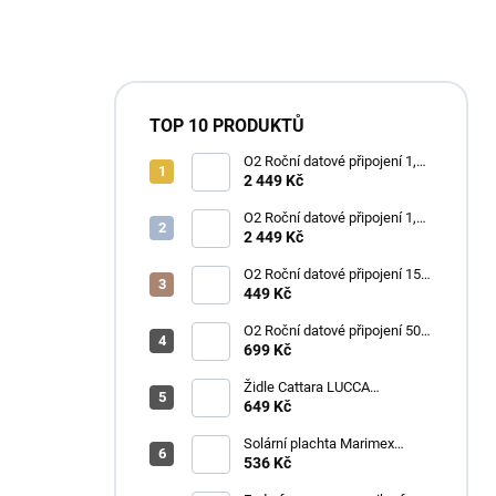
TOP 10 PRODUKTŮ
O2 Roční datové připojení 1,2
TB
2 449 Kč
O2 Roční datové připojení 1,2
TB
2 449 Kč
O2 Roční datové připojení 15
GB
449 Kč
O2 Roční datové připojení 50
GB
699 Kč
Židle Cattara LUCCA
kempingová skládací modrá
649 Kč
Solární plachta Marimex
průměr 3,6 m černá
536 Kč