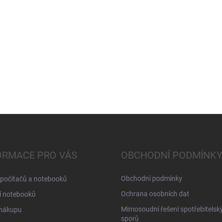
ORMACE PRO VÁS
OBCHODNÍ PODMÍNK
Obchodní podmínky
 počítačů a notebooků
Ochrana osobních dat
í notebooků
Mimosoudní řešení spotřebitelsk
 nákupu
sporů