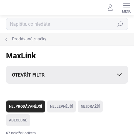
Přejít
na
obsah
Hledat
Prodávané značky
MaxLink
OTEVŘÍT FILTR
Ř
a
NEJPRODÁVANĚJŠÍ
NEJLEVNĚJŠÍ
NEJDRAŽŠÍ
z
e
ABECEDNĚ
n
í
67
položek celkem