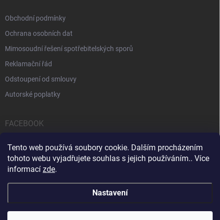
Obchodní podmínky
Ochrana osobních dat
Mimosoudní řešení spotřebitelských sporů
Reklamační řád
Odstoupení od smlouvy
Autorské poplatky
FACEBOOK
Tento web používá soubory cookie. Dalším procházením
tohoto webu vyjadřujete souhlas s jejich používáním.. Více
informací
zde
.
Servis počítačů a notebooků
Čištění notebooků
Kontakty
Nastavení