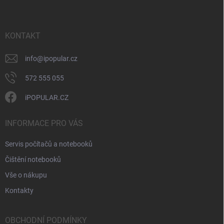
n
p
k
í
a
y
t
v
ý
í
KONTAKT
p
i
info
@
ipopular.cz
s
u
572 555 055
iPOPULAR.CZ
INFORMACE PRO VÁS
Servis počítačů a notebooků
Čištění notebooků
Vše o nákupu
Kontakty
OBCHODNÍ PODMÍNKY