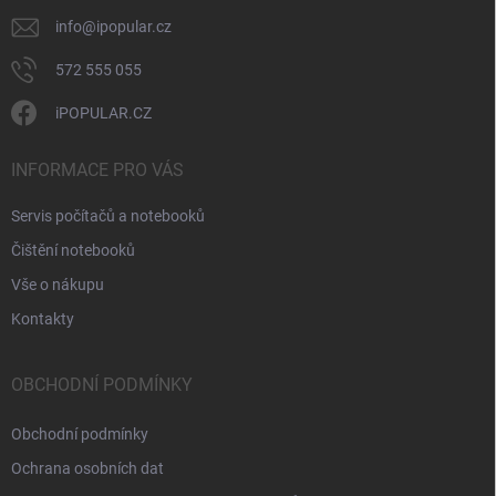
y
v
info
@
ipopular.cz
ý
p
572 555 055
i
s
iPOPULAR.CZ
u
INFORMACE PRO VÁS
Servis počítačů a notebooků
Čištění notebooků
Vše o nákupu
Kontakty
OBCHODNÍ PODMÍNKY
Obchodní podmínky
Ochrana osobních dat