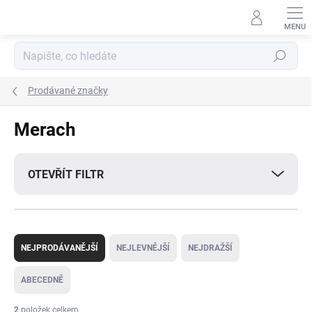
Přejít
na
obsah
Hledat
Prodávané značky
Merach
OTEVŘÍT FILTR
Ř
a
NEJPRODÁVANĚJŠÍ
NEJLEVNĚJŠÍ
NEJDRAŽŠÍ
z
e
ABECEDNĚ
n
í
2
položek celkem