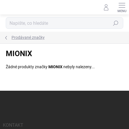
Přejít
na
obsah
Hledat
Prodávané značky
MIONIX
Žádné produkty značky
MIONIX
nebyly nalezeny...
Z
á
p
a
t
í
KONTAKT