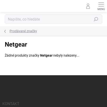
Přejít
na
obsah
Hledat
Prodávané značky
Netgear
Žádné produkty značky
Netgear
nebyly nalezeny...
Z
á
p
a
t
í
KONTAKT