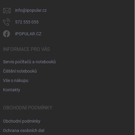
y
v
info
@
ipopular.cz
ý
p
572 555 055
i
s
iPOPULAR.CZ
u
INFORMACE PRO VÁS
Servis počítačů a notebooků
Čištění notebooků
Vše o nákupu
Kontakty
OBCHODNÍ PODMÍNKY
Obchodní podmínky
Ochrana osobních dat