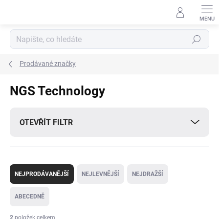
Přejít
na
obsah
Hledat
Prodávané značky
NGS Technology
OTEVŘÍT FILTR
Ř
a
NEJPRODÁVANĚJŠÍ
NEJLEVNĚJŠÍ
NEJDRAŽŠÍ
z
e
ABECEDNĚ
n
í
2
položek celkem