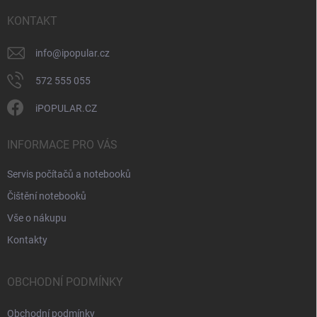
t
v
ý
í
KONTAKT
p
i
info
@
ipopular.cz
s
u
572 555 055
iPOPULAR.CZ
INFORMACE PRO VÁS
Servis počítačů a notebooků
Čištění notebooků
Vše o nákupu
Kontakty
OBCHODNÍ PODMÍNKY
Obchodní podmínky