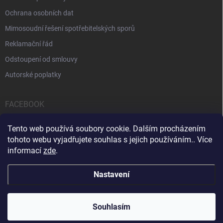
Ochrana osobních dat
Mimosoudní řešení spotřebitelských sporů
Reklamační řád
Odstoupení od smlouvy
Autorské poplatky
FACEBOOK
Tento web používá soubory cookie. Dalším procházením
tohoto webu vyjadřujete souhlas s jejich používáním.. Více
informací
zde
.
Servis počítačů a notebooků
Čištění notebooků
Kontakty
Nastavení
Copyright 2026
iPOPULAR.CZ
. Všechna práva vyhrazena.
Souhlasím
Vytvořil Shoptet