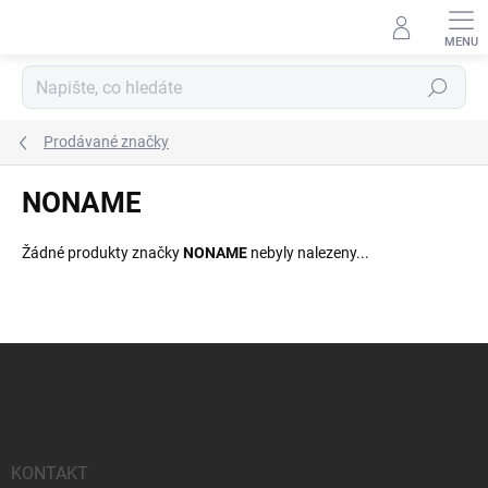
Přejít
na
obsah
Hledat
Prodávané značky
NONAME
Žádné produkty značky
NONAME
nebyly nalezeny...
Z
á
p
a
t
í
KONTAKT