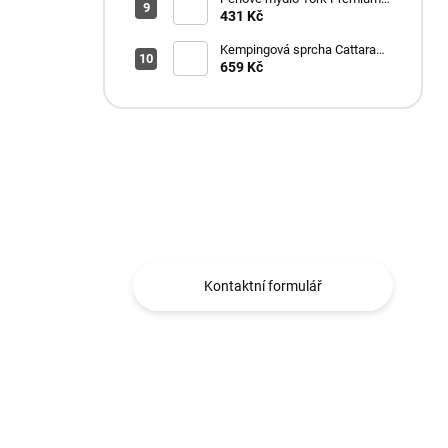
Antimikrobiální 1l S4
431 Kč
Kempingová sprcha Cattara
AKU
659 Kč
Máte otázku?
Obráťte se na nás.
Kontaktní formulář