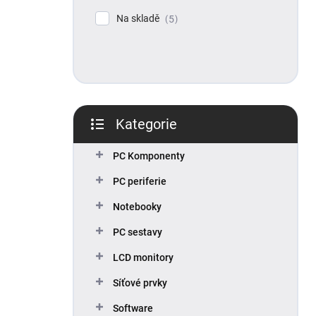
p
Na skladě
5
a
n
e
l
Kategorie
Přeskočit
kategorie
PC Komponenty
PC periferie
Notebooky
PC sestavy
LCD monitory
Síťové prvky
Software