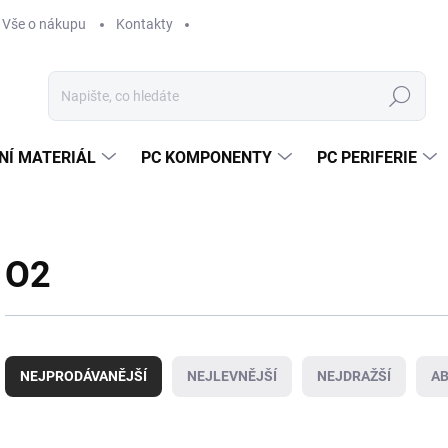
Vše o nákupu
Kontakty
Hledat
NÍ MATERIÁL
PC KOMPONENTY
PC PERIFERIE
O2
Ř
a
NEJPRODÁVANĚJŠÍ
NEJLEVNĚJŠÍ
NEJDRAŽŠÍ
A
z
e
n
V