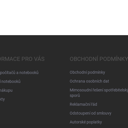
ORMACE PRO VÁS
OBCHODNÍ PODMÍNK
Obchodní podmínky
 počítačů a notebooků
Ochrana osobních dat
í notebooků
Mimosoudní řešení spotřebitelsk
 nákupu
sporů
kty
Reklamační řád
Odstoupení od smlouvy
Autorské poplatky