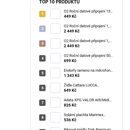
TOP 10 PRODUKTŮ
O2 Roční datové připojení 15
GB
449 Kč
O2 Roční datové připojení 1,2
TB
2 449 Kč
O2 Roční datové připojení 1,2
TB
2 449 Kč
O2 Roční datové připojení 50
GB
699 Kč
Endorfy rameno na mikrofon
Broadcast Low Profile Boom
1 343 Kč
Arm / 360st. rotace / kulová
hlava / černý
Židle Cattara LUCCA
kempingová skládací modrá
649 Kč
Adata XPG VALOR AIR/Midi
Tower/Transpar./Černá
826 Kč
Solární plachta Marimex
průměr 3,6 m černá
536 Kč
Pěnové mýdlo Tork Premium