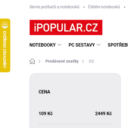
Přejít
Servis počítačů a notebooků
Čištění notebooků
na
obsah
NOTEBOOKY
PC SESTAVY
SPOTŘEB
Domů
Prodávané značky
O2
P
o
s
CENA
t
r
a
n
109
Kč
2449
Kč
n
í