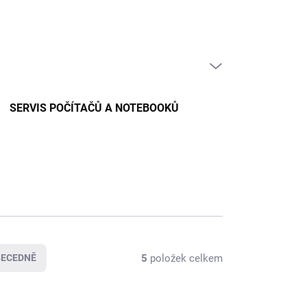
PRÁZDNÝ KOŠÍK
NÁKUPNÍ
KOŠÍK
SERVIS POČÍTAČŮ A NOTEBOOKŮ
5
položek celkem
BECEDNĚ