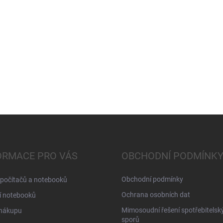
ORMACE PRO VÁS
OBCHODNÍ PODMÍNK
Obchodní podmínky
 počítačů a notebooků
Ochrana osobních dat
í notebooků
Mimosoudní řešení spotřebitelsk
 nákupu
sporů