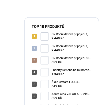
TOP 10 PRODUKTŮ
O2 Roční datové připojení 1,2
TB
2 449 Kč
O2 Roční datové připojení 1,2
TB
2 449 Kč
O2 Roční datové připojení 50
GB
699 Kč
Endorfy rameno na mikrofon
Broadcast Low Profile Boom
1 343 Kč
Arm / 360st. rotace / kulová
hlava / černý
Židle Cattara LUCCA
kempingová skládací modrá
649 Kč
Adata XPG VALOR AIR/Midi
Tower/Transpar./Černá
829 Kč