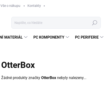
Vše o nákupu
Kontakty
Hledat
NÍ MATERIÁL
PC KOMPONENTY
PC PERIFERIE
OtterBox
Žádné produkty značky
OtterBox
nebyly nalezeny...