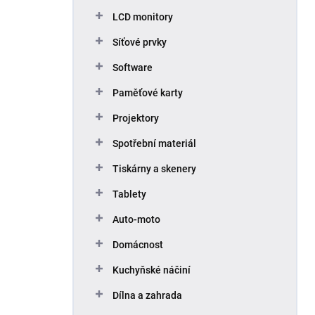
p
LCD monitory
a
n
Síťové prvky
e
Software
l
Paměťové karty
Projektory
Spotřební materiál
Tiskárny a skenery
Tablety
Auto-moto
Domácnost
Kuchyňské náčiní
Dílna a zahrada