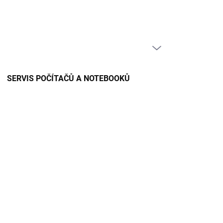
PRÁZDNÝ KOŠÍK
NÁKUPNÍ
KOŠÍK
SERVIS POČÍTAČŮ A NOTEBOOKŮ