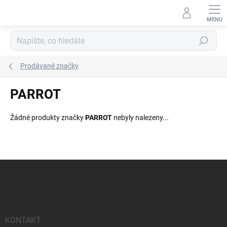
Přejít
na
obsah
Hledat
Prodávané značky
PARROT
Žádné produkty značky
PARROT
nebyly nalezeny...
Z
á
p
a
t
í
KONTAKT